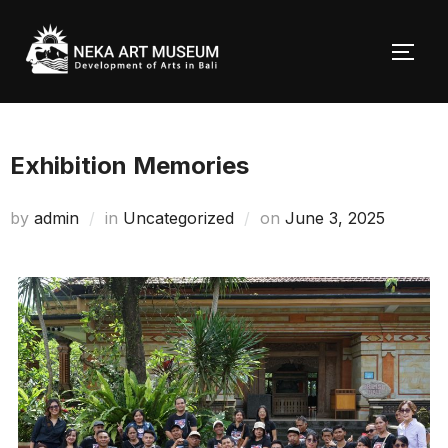
Skip
to
TOGG
content
Exhibition Memories
Posted
by
admin
in
Uncategorized
on
June 3, 2025
on