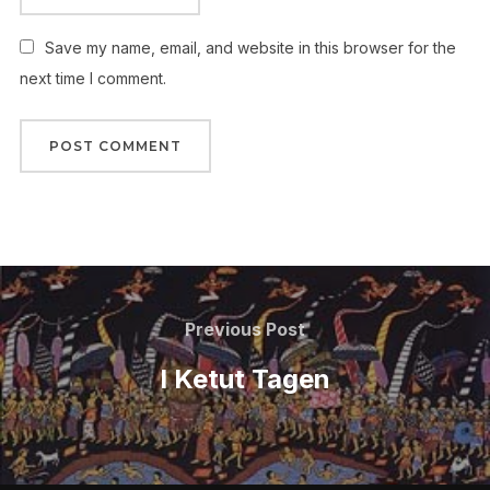
Save my name, email, and website in this browser for the
next time I comment.
Post
navigation
Previous
Previous Post
Post
I Ketut Tagen